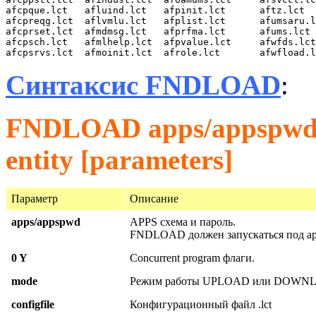
afcpque.lct   afluind.lct   afpinit.lct      aftz.lct  
afcpreqg.lct  aflvmlu.lct   afplist.lct      afumsaru.l
afcprset.lct  afmdmsg.lct   afprfma.lct      afums.lct 
afcpsch.lct   afmlhelp.lct  afpvalue.lct     afwfds.lct
afcpsrvs.lct  afmoinit.lct  afrole.lct       afwfload.
Синтаксис FNDLOAD
:
FNDLOAD apps/appspwd 0 
entity [parameters]
Параметр
Описание
apps/appspwd
APPS схема и пароль.
FNDLOAD должен запускаться под app
0 Y
Concurrent program флаги.
mode
Режим работы UPLOAD или DOWN
configfile
Конфигурационный файл .lct