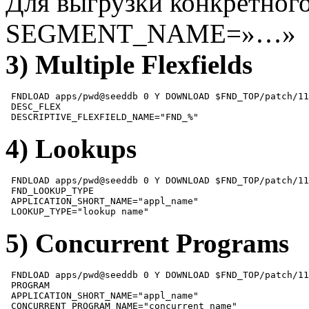
Для выгрузки конкретного
SEGMENT_NAME=»…»
3) Multiple Flexfields
 FNDLOAD apps/pwd@seeddb 0 Y DOWNLOAD $FND_TOP/patch/11
 DESC_FLEX

 DESCRIPTIVE_FLEXFIELD_NAME="FND_%"
4) Lookups
 FNDLOAD apps/pwd@seeddb 0 Y DOWNLOAD $FND_TOP/patch/11
 FND_LOOKUP_TYPE

 APPLICATION_SHORT_NAME="appl_name" 

 LOOKUP_TYPE="lookup name"
5) Concurrent Programs
 FNDLOAD apps/pwd@seeddb 0 Y DOWNLOAD $FND_TOP/patch/11
 PROGRAM

 APPLICATION_SHORT_NAME="appl_name" 

 CONCURRENT_PROGRAM_NAME="concurrent_name"