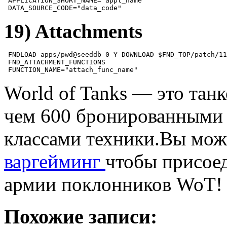
 APPLICATION_SHORT_NAME="appl_name"

 DATA_SOURCE_CODE="data_code"
19) Attachments
 FNDLOAD apps/pwd@seeddb 0 Y DOWNLOAD $FND_TOP/patch/11
 FND_ATTACHMENT_FUNCTIONS

 FUNCTION_NAME="attach_func_name"
World of Tanks — это тан
чем 600 бронированными 
классами техники.Вы мо
варгейминг
чтобы присое
армии поклонников WoT!
Похожие записи: