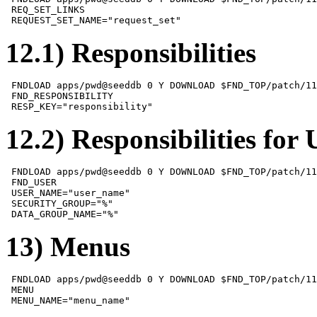
 REQ_SET_LINKS

 REQUEST_SET_NAME="request_set"
12.1) Responsibilities
 FNDLOAD apps/pwd@seeddb 0 Y DOWNLOAD $FND_TOP/patch/11
 FND_RESPONSIBILITY

 RESP_KEY="responsibility"
12.2) Responsibilities fo
 FNDLOAD apps/pwd@seeddb 0 Y DOWNLOAD $FND_TOP/patch/11
 FND_USER

 USER_NAME="user_name" 

 SECURITY_GROUP="%" 

 DATA_GROUP_NAME="%"
13) Menus
 FNDLOAD apps/pwd@seeddb 0 Y DOWNLOAD $FND_TOP/patch/11
 MENU

 MENU_NAME="menu_name"