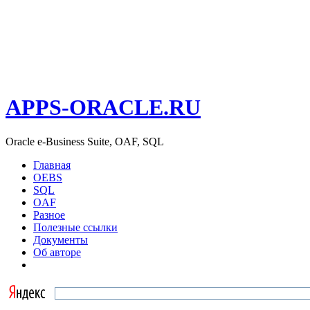
APPS-ORACLE.RU
Oracle e-Business Suite, OAF, SQL
Главная
OEBS
SQL
OAF
Разное
Полезные ссылки
Документы
Об авторе