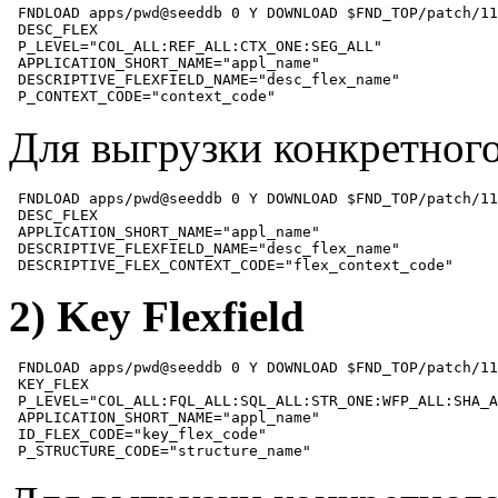
 FNDLOAD apps/pwd@seeddb 0 Y DOWNLOAD $FND_TOP/patch/11
 DESC_FLEX 

 P_LEVEL="COL_ALL:REF_ALL:CTX_ONE:SEG_ALL" 

 APPLICATION_SHORT_NAME="appl_name" 

 DESCRIPTIVE_FLEXFIELD_NAME="desc_flex_name" 

 P_CONTEXT_CODE="context_code"
Для выгрузки конкретного
 FNDLOAD apps/pwd@seeddb 0 Y DOWNLOAD $FND_TOP/patch/11
 DESC_FLEX 

 APPLICATION_SHORT_NAME="appl_name" 

 DESCRIPTIVE_FLEXFIELD_NAME="desc_flex_name" 

 DESCRIPTIVE_FLEX_CONTEXT_CODE="flex_context_code"
2) Key Flexfield
 FNDLOAD apps/pwd@seeddb 0 Y DOWNLOAD $FND_TOP/patch/11
 KEY_FLEX

 P_LEVEL="COL_ALL:FQL_ALL:SQL_ALL:STR_ONE:WFP_ALL:SHA_A
 APPLICATION_SHORT_NAME="appl_name" 

 ID_FLEX_CODE="key_flex_code"

 P_STRUCTURE_CODE="structure_name"