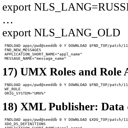
export NLS_LANG=RUSS
…
export NLS_LANG_OLD
 FNDLOAD apps/pwd@seeddb 0 Y DOWNLOAD $FND_TOP/patch/11
 FND_NEW_MESSAGES

 APPLICATION_SHORT_NAME="appl_name"

 MESSAGE_NAME="message_name"
17) UMX Roles and Role 
 FNDLOAD apps/pwd@seeddb 0 Y DOWNLOAD $FND_TOP/patch/11
 WF_ROLE

 ORIG_SYSTEM="UMX%"
18) XML Publisher: Data d
 FNDLOAD apps/pwd@seeddb 0 Y DOWNLOAD $XDO_TOP/patch/11
 XDO_DS_DEFINITIONS
