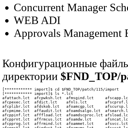
Concurrent Manager Sch
WEB ADI
Approvals Management 
Конфигурационные файлы
директории
$FND_TOP/pa
[************ import]$ cd $FND_TOP/patch/115/import

[************ import]$ ls *.lct

afattach.lct  afcpwksh.lct  afmsgind.lct     afscapp.lc
afcpexec.lct  afdict.lct    afnls.lct        afscprof.l
afcplibr.lct  afdskob.lct   afoamcgp.lct     afscursp.l
afcpmime.lct  affaudit.lct  afoamdsalgo.lct  afsearch.l
afcppinf.lct  afffload.lct  afoamdscproc.lct afsload.lc
afcpprnt.lct  affrmcus.lct  afoamdw.lct      afsncat.lc
afcpprog.lct  affrmind.lct  afoammet.lct     afsvcc.lct
afcppstl.lct  afindust.lct  afoamums.lct     afsvcct.lc