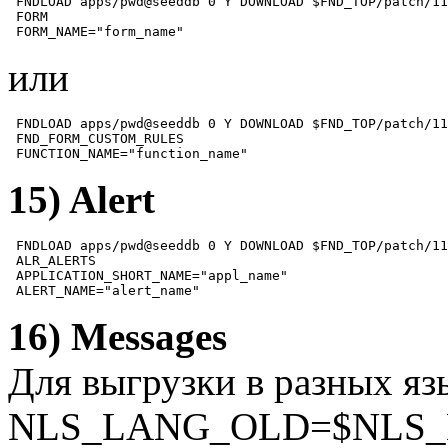
 FNDLOAD apps/pwd@seeddb 0 Y DOWNLOAD $FND_TOP/patch/11
 FORM

 FORM_NAME="form_name"
или
 FNDLOAD apps/pwd@seeddb 0 Y DOWNLOAD $FND_TOP/patch/11
 FND_FORM_CUSTOM_RULES 

 FUNCTION_NAME="function_name"
15) Alert
 FNDLOAD apps/pwd@seeddb 0 Y DOWNLOAD $FND_TOP/patch/11
 ALR_ALERTS

 APPLICATION_SHORT_NAME="appl_name"

 ALERT_NAME="alert_name"
16) Messages
Для выгрузки в разных язы
NLS_LANG_OLD=$NLS