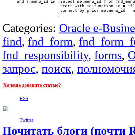
      and r.menu_id in (select me.menu_id from fnd_menu
                        start with me.function_id = ff1
                        connect by prior me.menu_id = m
Categories:
Oracle e-Busine
find
,
fnd_form
,
fnd_form_f
fnd_responsibility
,
forms
,
запрос
,
поиск
,
полномочи
Хочешь добавить статью?
RSS
Twitter
Почитать блоги (почти 