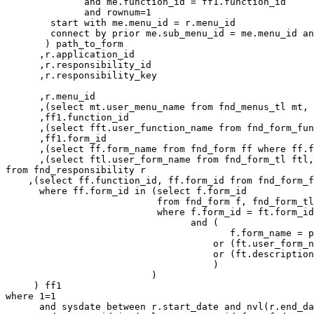
              and me.function_id = ff1.function_id 

              and rownum=1

        start with me.menu_id = r.menu_id  

        connect by prior me.sub_menu_id = me.menu_id an
       ) path_to_form

      ,r.application_id

      ,r.responsibility_id

      ,r.responsibility_key 

      ,r.menu_id    

      ,(select mt.user_menu_name from fnd_menus_tl mt, 
      ,ff1.function_id

      ,(select fft.user_function_name from fnd_form_fun
      ,ff1.form_id 

      ,(select ff.form_name from fnd_form ff where ff.f
      ,(select ftl.user_form_name from fnd_form_tl ftl,
from fnd_responsibility r

    ,(select ff.function_id, ff.form_id from fnd_form_f
      where ff.form_id in (select f.form_id 

                           from fnd_form f, fnd_form_tl
                           where f.form_id = ft.form_id

                                 and (

                                        f.form_name = p
                                     or (ft.user_form_n
                                     or (ft.description
                                     )

                          )

     ) ff1 

where 1=1

      and sysdate between r.start_date and nvl(r.end_da