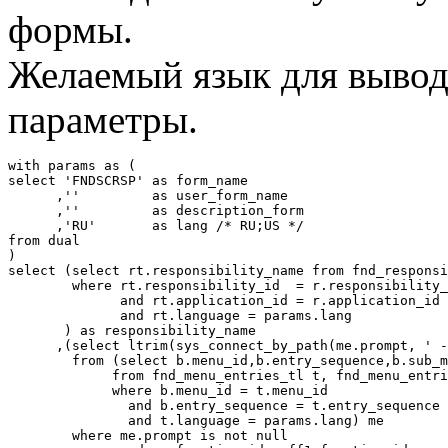
формы.
Желаемый язык для вывод
параметры.
with params as (

select 'FNDSCRSP' as form_name

      ,''         as user_form_name

      ,''         as description_form

      ,'RU'       as lang /* RU;US */

from dual

)

select (select rt.responsibility_name from fnd_responsi
        where rt.responsibility_id  = r.responsibility_
              and rt.application_id = r.application_id

              and rt.language = params.lang

       ) as responsibility_name

      ,(select ltrim(sys_connect_by_path(me.prompt, ' -
        from (select b.menu_id,b.entry_sequence,b.sub_m
             from fnd_menu_entries_tl t, fnd_menu_entri
             where b.menu_id = t.menu_id

               and b.entry_sequence = t.entry_sequence

               and t.language = params.lang) me

        where me.prompt is not null 
