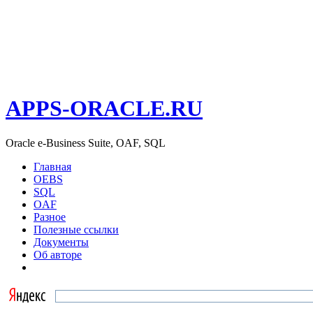
APPS-ORACLE.RU
Oracle e-Business Suite, OAF, SQL
Главная
OEBS
SQL
OAF
Разное
Полезные ссылки
Документы
Об авторе